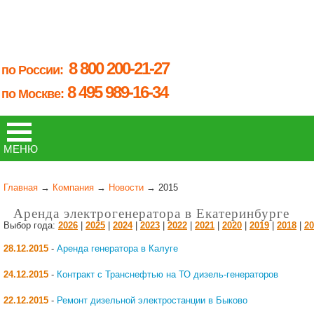
×
ГЛАВНАЯ
8 800 200-21-27
УСЛУГИ
по России:
8 495 989-16-34
по Москве:
ОБОРУДОВАНИЕ
СТАТЬИ
МЕНЮ
КОНТАКТЫ
Главная
→
Компания
→
Новости
→ 2015
КОМПАНИЯ
Аренда электрогенератора в Екатеринбурге
Выбор года:
2026
|
2025
|
2024
|
2023
|
2022
|
2021
|
2020
|
2019
|
2018
|
20
28.12.2015
-
Аренда генератора в Калуге
24.12.2015
-
Контракт с Транснефтью на ТО дизель-генераторов
22.12.2015
-
Ремонт дизельной электростанции в Быково